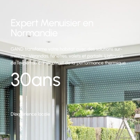
Expert Menuisier en
Normandie
GAND transforme votre habitat avec des solutions sur-
mesure : Vérandas, fenêtres, volets et portails. L’alliance
de l’expertise artisanale et de la performance thermique.
30
ans
D’expérience locale