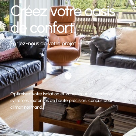
Créez votre oasis
de confort.
Parlez-nous de votre projet

Optimisez votre isolation et votre sécurité avec nos
systèmes motorisés de haute précision, conçus pour le
climat normand.