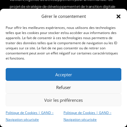
projet de stratégie de développement et de transition digitale
vise à structurer notre offre en menuiserie, fermetures et
Gérer le consentement
vérandas, et à renforcer notre visibilité numérique.
Pour offrir les meilleures expériences, nous utilisons des technologies
telles que les cookies pour stocker et/ou accéder aux informations des
appareils. Le fait de consentir à ces technologies nous permettra de
L'entreprise GAND
traiter des données telles que le comportement de navigation ou les ID
uniques sur ce site. Le fait de ne pas consentir ou de retirer son
Nos réalisations
consentement peut avoir un effet négatif sur certaines caractéristiques
et fonctions.
Services
Accepter
Fenêtres & Menuiseries
Refuser
Portails Clôtures Portes de Garage
Voir les préférences
Vérandas & Extensions
Politique de Cookies | GAND –
Politique de Cookies | GAND –
Volets & Stores
Navigation sécurisée
Navigation sécurisée